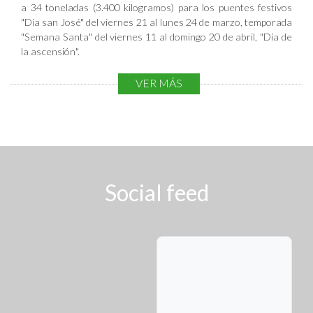
Ubicada a lo largo del corredor vial
a 34 toneladas (3.400 kilogramos) para los puentes festivos
Inspector de Tráfico
"Día san José" del viernes 21 al lunes 24 de marzo, temporada
Ofi
"Semana Santa" del viernes 11 al domingo 20 de abril, "Día de
cin
la ascensión".
En caso de emergencia o falla mecánica, se puede comunicar a
a
nuestras líneas telefónicas:
VER MÁS
Mó
3125196546 - 3125194023
vil
#2
Línea Nacional de Emergencias:
de
123
Social feed
At
enc
Policía de Carreteras:
ión al Usuario
#767
Ubicada a lo largo del corredor vial
Bomberos Chía:
8844595
Biblioteca de Archivos