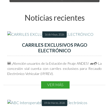
Noticias recientes
Atención al usuario
Servicios gratuitos
Dispuestos para nuestros usuarios de la vía las 24 horas, los
16 de Mayo, 2026
7 días de la semana, con el apoyo constante de la Policía de
Tránsito y Transporte e Inspectores de Tráfico:
CARRILES EXCLUSIVOS PAGO
ELECTRÓNICO
🚧 ¡Atención usuarios de la Estación de Peaje ANDES! 🚗💳 La
concesión vial cuenta con carriles exclusivos para Recaudo
Electrónico Vehicular (IP/REV).
VER MÁS
Carro Taller
Oficina Fija de Atención al
Usuario
09 de Marzo, 2026