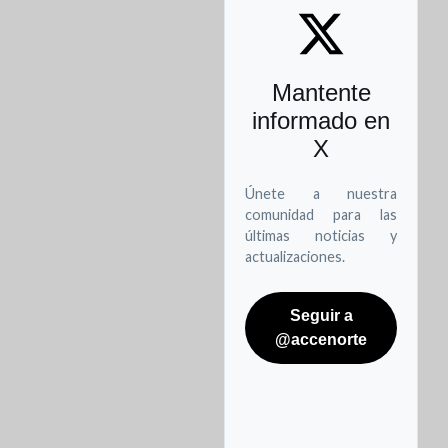
8844587
Programación Oficinas Móviles - Agosto 2026
Bomberos Cajicá:
Mantente
8844595
informado en
X
Únete a nuestra
Formulario de contacto rápido
comunidad para las
últimas noticias y
actualizaciones.
Utilice este formulario para realizar
consultas rápidas o
ponerse en contacto
con nosotros
Seguir a
Nombres y Apellidos
@accenorte
Correo Electrónico