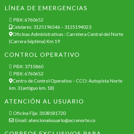
This question is for testing whether or not you are a
LÍNEA DE EMERGENCIAS
human visitor and to prevent automated spam
submissions.
PBX: 6760652
Celulares: 3125196546 – 3125194023
Oficinas Administrativas : Carretera Central del Norte
(Carrera Séptima) Km 19
CONTROL OPERATIVO
Si desea realizar una PQR por favor realícela mediante
nuestro canal de atención de PQR de atención al usuario:
PBX: 3715860
PBX: 6760652
Realizar una PQR
Centro de Control Operativo – CCO: Autopista Norte
km. 3 (antiguo km. 18)
ATENCIÓN AL USUARIO
Oficina Fija: 3108181720
Email:
atencionalusuario@accenorte.co
CORREOS EXCLUSIVOS PARA