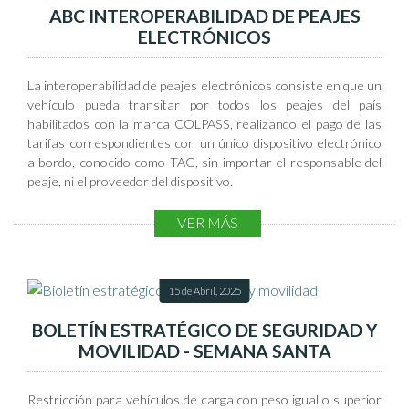
ABC INTEROPERABILIDAD DE PEAJES
Autopista Norte km 3 (antiguo km 18) 200 m al norte del
ELECTRÓNICOS
peaje Andes, vía Bogotá Chía
Línea de atención:
3108181720
Ambulancias
La interoperabilidad de peajes electrónicos consiste en que un
vehículo pueda transitar por todos los peajes del país
O
habilitados con la marca COLPASS, realizando el pago de las
fi
tarifas correspondientes con un único dispositivo electrónico
a bordo, conocido como TAG, sin importar el responsable del
ci
peaje, ni el proveedor del dispositivo.
n
VER MÁS
a
Grúas
15 de Abril, 2025
BOLETÍN ESTRATÉGICO DE SEGURIDAD Y
Móvil #1 de Atención al
MOVILIDAD - SEMANA SANTA
Usuario
Restricción para vehículos de carga con peso igual o superior