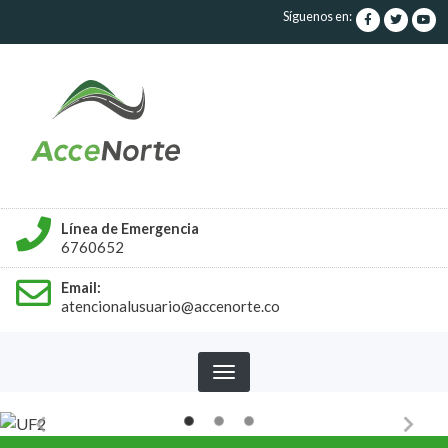
Pasar
Síguenos en:
al
contenido
principal
Línea de Emergencia
6760652
Email:
atencionalusuario@accenorte.co