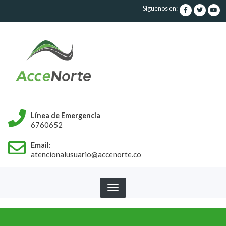
Pasar
Síguenos en:
al
contenido
principal
Línea de Emergencia
6760652
Email:
atencionalusuario@accenorte.co