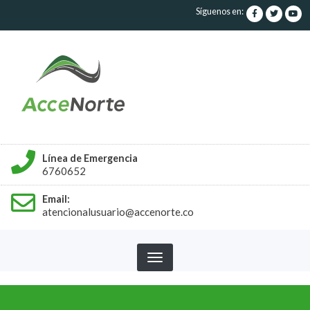
Pasar
Síguenos en:
al
contenido
principal
Línea de Emergencia
6760652
Email:
atencionalusuario@accenorte.co