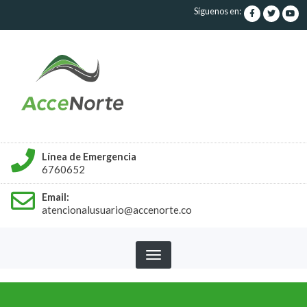
Pasar
Síguenos en:
al
contenido
principal
Línea de Emergencia
6760652
Email:
atencionalusuario@accenorte.co